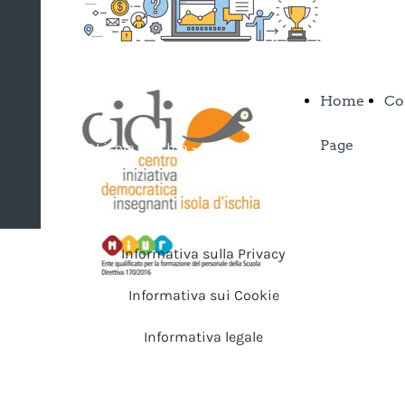
facebook
Home
Co
Page
CIDI isola d'Ischia - Sito in allestimento
Informativa sulla Privacy
Informativa sui Cookie
Informativa legale